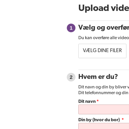
Upload video
Vælg og overfør 
1
Du kan overføre alle video
VÆLG DINE FILER
Hvem er du?
2
Dit navn og din by bliver v
Dit telefonnummer og din e
Dit navn
Din by (hvor du bor)