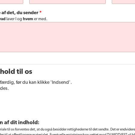
e af det, du sender
vad
laver I og
hvem
er med.
hold til os
 færdig, før du kan klikke 'Indsend'.
ldes.
n af dit indhold:
e til os forventes det, at du også besidder rettighederne til det sendte. Det er endvidere alt