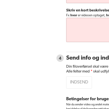
Skriv en kort beskrivels
Fx
hvor
er videoen optaget,
h
Send info og ind
4
Din filoverførsel skal være
Alle felter med
*
skal udfy
INDSEND
Betingelser for bruge
Når du sender video og andet material